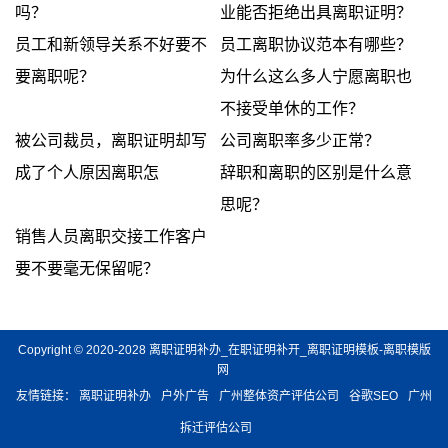
吗？
业能否拒绝出具离职证明？
员工和新领导关系不好要不
员工离职协议范本有哪些？
要离职呢？
为什么这么多人宁愿离职也
不接受单休的工作？
被公司裁员，离职证明却写
公司离职率多少正常？
成了个人原因离职怎
辞职和离职的区别是什么意
思呢？
销售人员离职交接工作客户
要不要毫无保留呢？
Copyright © 2020-2028 离职证明补办_在职证明补开_离职证明模板-离职模版
网
友情链接：
离职证明补办
户外广告
广州整体资产评估公司
谷歌SEO
广州
拆迁评估公司