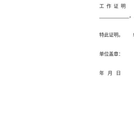
工 作 证 明 我
___________
特此证明。 
单位盖章：
年 月 日