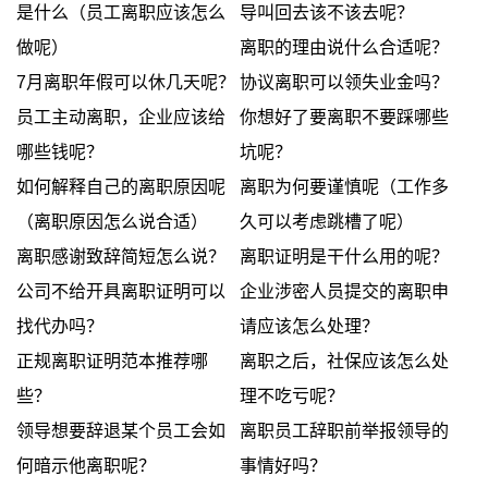
是什么（员工离职应该怎么
导叫回去该不该去呢？
做呢）
离职的理由说什么合适呢？
7月离职年假可以休几天呢？
协议离职可以领失业金吗？
员工主动离职，企业应该给
你想好了要离职不要踩哪些
哪些钱呢？
坑呢？
如何解释自己的离职原因呢
离职为何要谨慎呢（工作多
（离职原因怎么说合适）
久可以考虑跳槽了呢）
离职感谢致辞简短怎么说？
离职证明是干什么用的呢？
公司不给开具离职证明可以
企业涉密人员提交的离职申
找代办吗？
请应该怎么处理？
正规离职证明范本推荐哪
离职之后，社保应该怎么处
些？
理不吃亏呢？
领导想要辞退某个员工会如
离职员工辞职前举报领导的
何暗示他离职呢？
事情好吗？