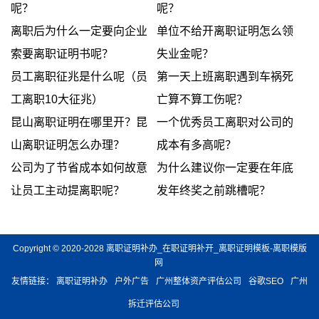
呢？
呢？
离职后为什么一定要向企业
单位不给开离职证明怎么领
索要离职证明书呢？
失业金呢？
员工离职征兆是什么呢（员
第一天上班离职遇到车祸死
工离职10大征兆）
亡算不算工伤呢？
昆山离职证明在哪里开？昆
一个优秀员工离职对公司的
山离职证明怎么办理？
成本有多高呢？
公司为了节省成本如何故意
为什么建议你一定要在年底
让员工主动提离职呢？
发年终奖之前跳槽呢？
Copyright © 2020-2028 离职证明补办_在职证明补开_离职证明模板-离职模版
网
友情链接：
离职证明补办
户外广告
广州整体资产评估公司
谷歌SEO
广州
拆迁评估公司