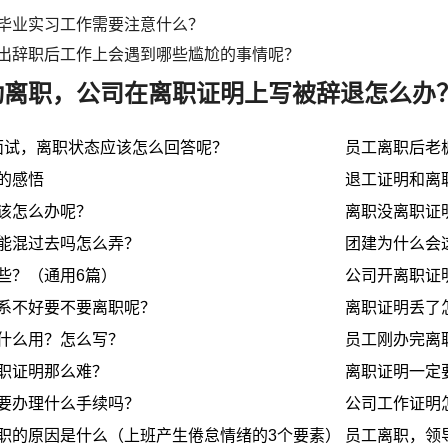
毕业实习工作需要注意什么？
出辞职后工作上会遇到哪些尴尬的事情呢？
动离职，公司在离职证明上写被辞退怎么办
面试，离职状态应该怎么回答呢？
员工离职后老
的感悟
退工证明和离
该怎么办呢？
离职没离职证
能混过去吗怎么弄？
团建为什么会
些？（通用6篇）
公司开离职证
系不好要不要离职呢？
离职证明丢了
什么用？怎么写？
员工刚办完离
职证明那么难？
离职证明一定
要办理什么手续吗？
公司工作证明
职的原因是什么（上班产生倦怠情绪的3个要素）
员工离职，领