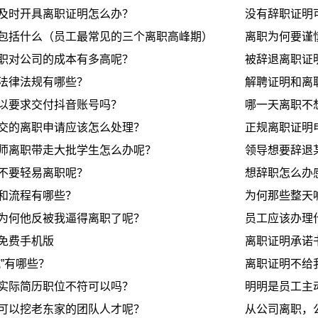
及时开具离职证明怎么办？
没有辞职证明
包括什么（员工最常见的三个离职高峰期）
离职为何要谨
职对公司的成本有多高呢？
被辞退离职证
法律法规有哪些？
解聘证明和离
以要求交付抖音账号吗？
哪一天离职不
交的离职申请应该怎么处理？
正规离职证明
师离职带走大批学生怎么办呢？
领导想要辞退
不要轻易离职呢？
想辞职怎么办
和流程有哪些？
为何那些整天
为何他反被我逼得离职了呢？
员工应该办理
免费手机版
离职证明承诺
”有哪些？
离职证明不给
实际简历职位不符可以吗？
明明是员工主
可以挖老东家的团队人才呢？
从公司离职，