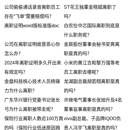
公司偷偷通话录音离职员工
ST花王独董金晓斌离职了
存在“飞单”需要赔偿吗？
吗？
离职证明word版标准版doc
白农在中芯国际离职到底是
什么职务呢？
公司在离职证明故意恶心你
金辰股份董事会秘书安爽离
怎么办？
职是真的吗？
2024年离职证明多久开出来
小米的黄江吉和黎万强等老
有规定吗？
员工离职去哪呢？
金盘科技核心技术人员杨锋
龙湖副总裁胡若翔离职是真
力为什么离职？
的吗？
广东华兴银行党委书记张长
许继电气董事长张旭升及4名
弓为什么离职被带走呢？
董事监事离职是真的吗？
保险行业离职人数近100万真
vivo副总裁、子品牌iQOO负
的吗（保险行业低迷原因揭
责人冯宇飞离职是真的吗？